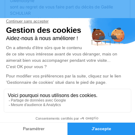
Gwendolyne
sont au regret de vous faire part du décès de Gaëlle
SCHULIAR
survenu le 18 février 2024 a l’âge de 34 ans
La cérémonie d’adieu sera organisée
le vendredi 23
février 2024
extrait de mots de Gaëlle écrits dans son petit carnet très
récemment :
''Je crois au pouvoir de l'empathie et à la force des
visages qui se rencontrent. Je suis persuadée que le
monde serait meilleur si nous arrivions à mieux nous parler,
mieux nous regarder, mieux nous confier les uns aux
autres.''
''On se retrouvera toujours quelque part.''
38
Si vous souhaitez exprimer votre affection ou avoir un
geste de soutien, sachez qu'en lieu et place de fleurs,
Faire-part
Hommages
Gaëlle aurait souhaité que nous fassions des dons pour la