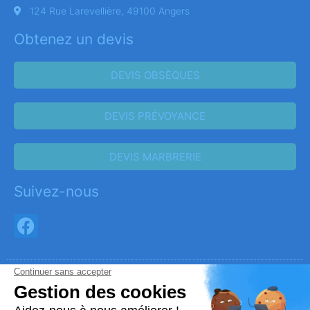
124 Rue Larevellière, 49100 Angers
Obtenez un devis
DEVIS OBSÈQUES
DEVIS PRÉVOYANCE
DEVIS MARBRERIE
Suivez-nous
Réalisation et référencement par