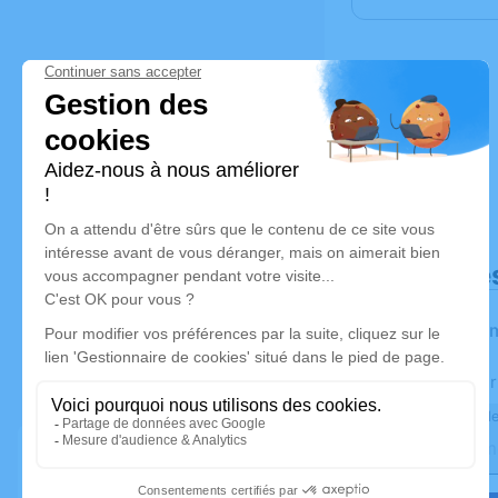
Déroulé de
Les infor
Activez une aler
Recevoir une ale