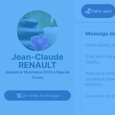
Faire-part
Message de 
Chère famille, c
Jean-Claude
C’est avec une 
Saumur.
RENAULT
décédé le 18 octobre 2022 à l'âge de
Nous vous invit
73 ans
pensées à trave
RENAULT.
Je rends hommage
Un service de p