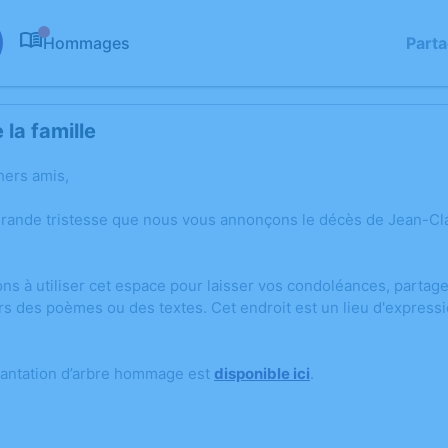
Hommages
Part
0
la famille
hers amis,
grande tristesse que nous vous annonçons le décès de Jean-C
ons à utiliser cet espace pour laisser vos condoléances, parta
rs des poèmes ou des textes. Cet endroit est un lieu d'expres
lantation d’arbre hommage est
disponible ici
.