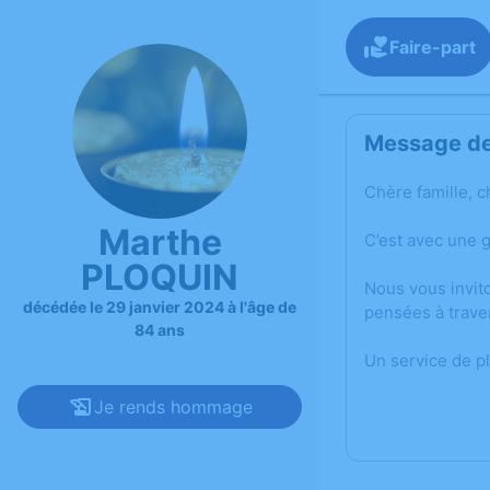
Faire-part
Message de 
Chère famille, c
Marthe
C’est avec une 
PLOQUIN
Nous vous invit
décédée le 29 janvier 2024 à l'âge de
pensées à trave
84 ans
Un service de p
Je rends hommage