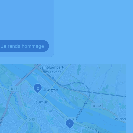
Je rends hommage
2
1