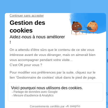
Déroulé de
Le lundi 0
Église Sain