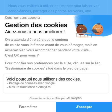
Nous vous invitons à utiliser cet espace pour laisser vos
condoléances, partager des photos souvenirs, une
anecdote ou exprimer vos pensées à travers des poèmes
ou des textes. Cet endroit est un lieu d'expression dédié à
honorer la mémoire de Monique DUSSER.
Un service de plantation d’arbre hommage est
disponible
ici
.
Je rends hommage
Cérémonie religieuse
vendredi 08 décembre 2023 à 14h30
Bagneux de Saumur
49400 Saumur
3
Je rends hommage
Faire-part
Hommages