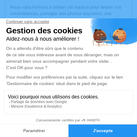
Nous vous invitons à utiliser cet espace pour laisser vos
condoléances, partager des photos souvenirs, une
anecdote ou exprimer vos pensées à travers des poèmes
ou des textes. Cet endroit est un lieu d'expression dédié à
honorer la mémoire d’Odette CANARD.
Un service de plantation d’arbre hommage est
disponible
ici
.
Je rends hommage
Cérémonie religieuse
lundi 16 octobre 2023 à 10h00
Église Saint Nicolas de Saumur
20 rue des carabiniers de monsieur
49400 Saumur
4
Faire-part
Hommages
Je rends hommage