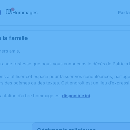
Hommages
Part
0
la famille
hers amis,
grande tristesse que nous vous annonçons le décès de Patricia 
ons à utiliser cet espace pour laisser vos condoléances, parta
rs des poèmes ou des textes. Cet endroit est un lieu d'express
lantation d’arbre hommage est
disponible ici
.