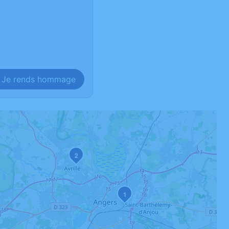
Je rends hommage
2
1