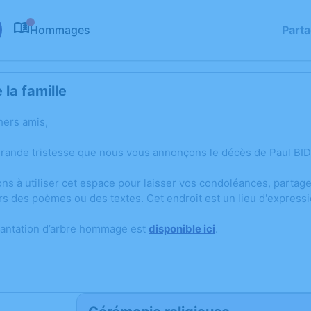
Hommages
Part
0
la famille
hers amis,
grande tristesse que nous vous annonçons le décès de Paul B
ons à utiliser cet espace pour laisser vos condoléances, parta
rs des poèmes ou des textes. Cet endroit est un lieu d'express
lantation d’arbre hommage est
disponible ici
.