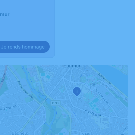
umur
Je rends hommage
1