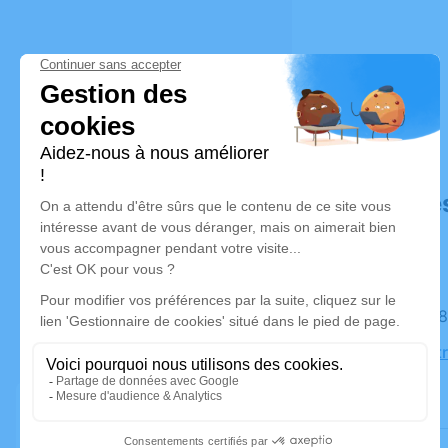
Déroulé de
Le jeudi 
Église Notr
Saumur