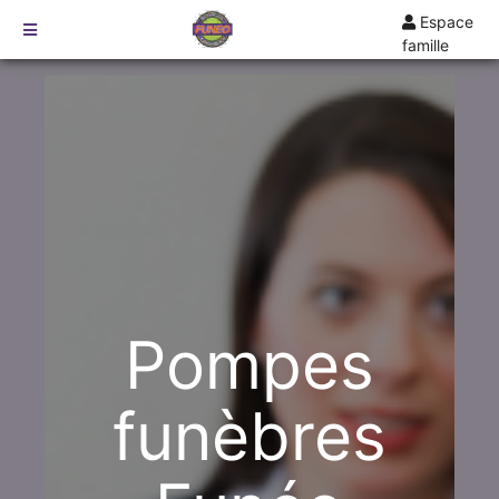
Espace
famille
TARIFS
DEVIS
DÉMARCHES
CRÉMATION / INCINÉRATION
TRANSPORT
ORGANISATION / PRÉPARATION
URGENCE / ASSISTANCE
AGENCES
Pompes
SAUMUR
funèbres
ANGERS