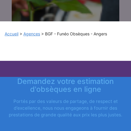
Accueil
>
Agences
>
BGF - Funéo Obsèques - Angers
Demandez votre estimation
d'obsèques en ligne
Portés par des valeurs de partage, de respect et
d’excellence, nous nous engageons à fournir des
prestations de grande qualité aux prix les plus justes.