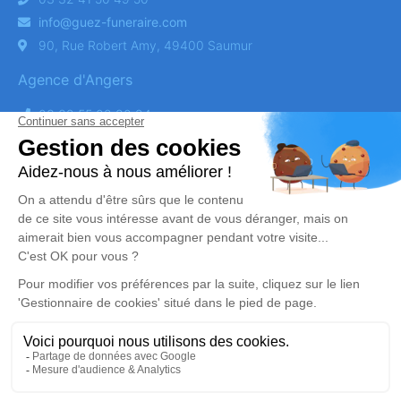
info@guez-funeraire.com
90, Rue Robert Amy, 49400 Saumur
Agence d'Angers
03 32 55 02 80 24
info@guez-funeraire.com
124 Rue Larevellière, 49100 Angers
Obtenez un devis
DEVIS OBSÈQUES
DEVIS PRÉVOYANCE
DEVIS MARBRERIE
Suivez-nous