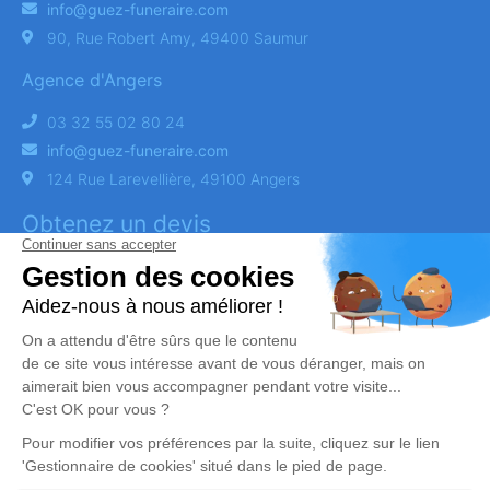
info@guez-funeraire.com
90, Rue Robert Amy, 49400 Saumur
Agence d'Angers
03 32 55 02 80 24
info@guez-funeraire.com
124 Rue Larevellière, 49100 Angers
Obtenez un devis
DEVIS OBSÈQUES
DEVIS PRÉVOYANCE
DEVIS MARBRERIE
Suivez-nous