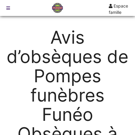
Espace
famille
TARIFS
Avis
DEVIS
DÉMARCHES
d’obsèques de
CRÉMATION / INCINÉRATION
TRANSPORT
Pompes
ORGANISATION / PRÉPARATION
URGENCE / ASSISTANCE
funèbres
AGENCES
SAUMUR
Funéo
ANGERS
Obsèques à