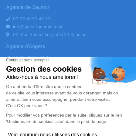
Agence de Saumur
03 32 41 50 49 50
info@guez-funeraire.com
90, Rue Robert Amy, 49400 Saumur
Agence d'Angers
03 32 55 02 80 24
info@guez-funeraire.com
124 Rue Larevellière, 49100 Angers
Obtenez un devis
DEVIS OBSÈQUES
DEVIS PRÉVOYANCE