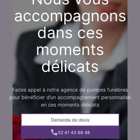
accompagnons
dans ces
moments
délicats
Faites appel à notre agence de pompes funèbres
pour bénéficier d’un accompagnement personnalisé
en ces moments délicats
Demande de devis
02 41 43 68 48