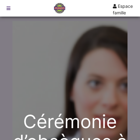
Espace
famille
TARIFS
DEVIS
DÉMARCHES
CRÉMATION / INCINÉRATION
TRANSPORT
ORGANISATION / PRÉPARATION
URGENCE / ASSISTANCE
AGENCES
SAUMUR
Cérémonie
ANGERS