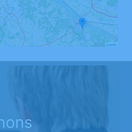
Leaflet
nons