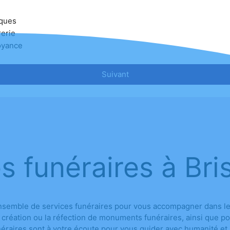
ques
erie
oyance
Suivant
s funéraires à Br
mble de services funéraires pour vous accompagner dans les 
la création ou la réfection de monuments funéraires, ainsi que p
néraires sont à votre écoute pour vous guider avec humanité et