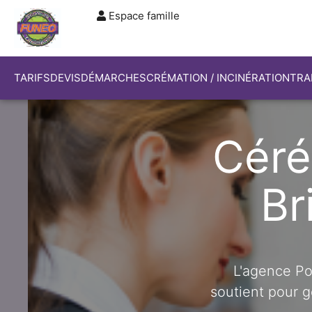
Espace famille
TARIFS
DEVIS
DÉMARCHES
CRÉMATION / INCINÉRATION
TRA
Céré
Br
L'agence P
soutient pour g