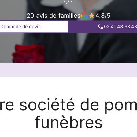
7j/7.
20 avis de familles
4.8/5
Demande de devis
02 41 43 68 48
re société de po
funèbres