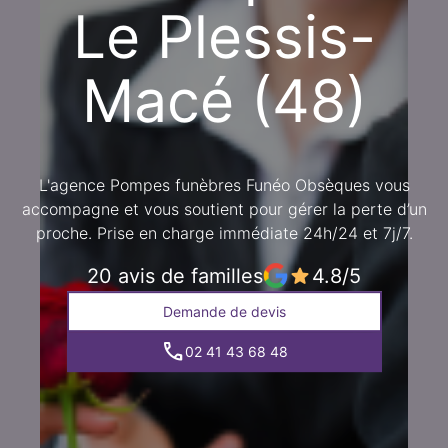
Le Plessis-
Macé (48)
L'agence Pompes funèbres Funéo Obsèques vous
accompagne et vous soutient pour gérer la perte d’un
proche. Prise en charge immédiate 24h/24 et 7j/7.
20 avis de familles
4.8/5
Demande de devis
02 41 43 68 48