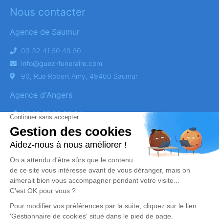
Nous contacter
Agence de Saumur
03 32 41 50 49 50
info@guez-funeraire.com
90, Rue Robert Amy, 49400 Saumur
Agence d'Angers
03 32 55 02 80 24
info@guez-funeraire.com
124 Rue Larevellière, 49100 Angers
Obtenez un devis
DEVIS OBSÈQUES
DEVIS PRÉVOYANCE