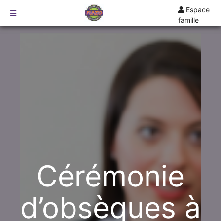
Espace
famille
TARIFS
DEVIS
DÉMARCHES
CRÉMATION / INCINÉRATION
TRANSPORT
ORGANISATION / PRÉPARATION
URGENCE / ASSISTANCE
AGENCES
Cérémonie
SAUMUR
ANGERS
d’obsèques à