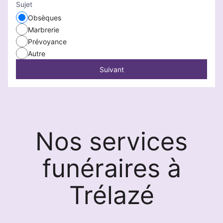
Sujet
Obsèques
Marbrerie
Prévoyance
Autre
Suivant
Nos services
funéraires à
Trélazé