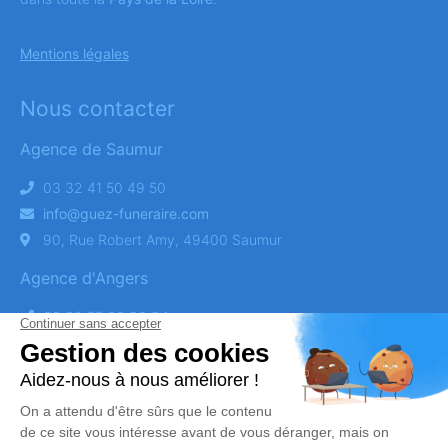
Mentions légales
Nous contacter
Agence de Saumur
03 32 41 50 49 50
info@guez-funeraire.com
90, Rue Robert Amy, 49400 Saumur
Agence d'Angers
03 32 55 02 80 24
info@guez-funeraire.com
124 Rue Larevellière, 49100 Angers
Obtenez un devis