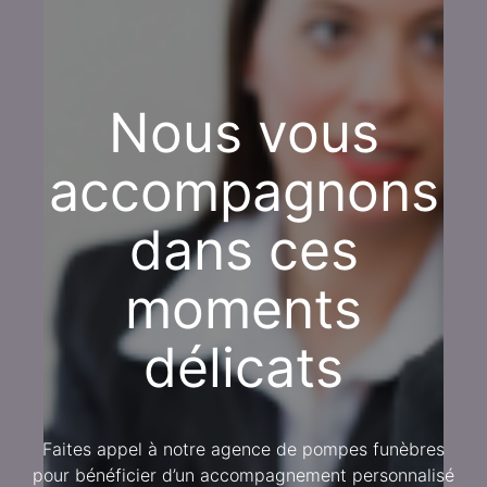
Nous vous
accompagnons
dans ces
moments
délicats
Faites appel à notre agence de pompes funèbres
pour bénéficier d’un accompagnement personnalisé