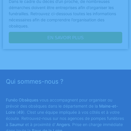
Dans le cadre du décès d’un proche, de nombreuses
démarches doivent être entreprises afin d’organiser les
funérailles. Retrouvez ci-dessous toutes les informations
nécessaires afin de comprendre l’organisation des
obsèques.
EN SAVOIR PLUS
Qui sommes-nous ?
Funéo Obsèques
vous accompagnent pour organiser ou
prévoir des obsèques dans le département de la
Maine-et-
Loire
(
49
). C’est une équipe impliquée à vos côtés et à votre
écoute. Retrouvez-nous sur nos agences de pompes funèbres
à
Saumur
et à proximité d’
Angers
. Prise en charge immédiate
dans toute la
Pays de la Loire
.