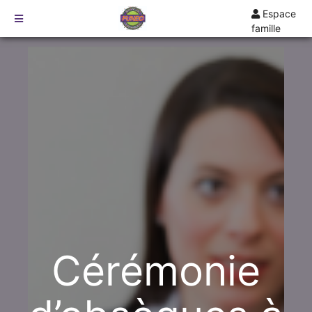
Espace
famille
TARIFS
DEVIS
DÉMARCHES
CRÉMATION / INCINÉRATION
TRANSPORT
ORGANISATION / PRÉPARATION
URGENCE / ASSISTANCE
AGENCES
SAUMUR
Cérémonie
ANGERS